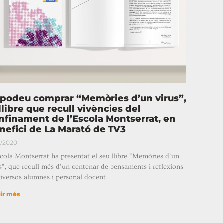
 podeu comprar “Memòries d’un virus”,
 llibre que recull vivències del
nfinament de l’Escola Montserrat, en
nefici de La Marató de TV3
2/2020
cola Montserrat ha presentat el seu llibre “Memòries d’un
s”, que recull més d’un centenar de pensaments i reflexions
iversos alumnes i personal docent
gir més