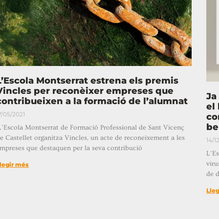
L’Escola Montserrat estrena els premis
Vincles per reconèixer empreses que
Ja
contribueixen a la formació de l’alumnat
el
7/05/2021
co
be
’Escola Montserrat de Formació Professional de Sant Vicenç
e Castellet organitza Vincles, un acte de reconeixement a les
14/1
mpreses que destaquen per la seva contribució
L’Es
viru
legir més
de d
Lle