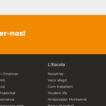
er-nos!
L'Escola
 i Finances
Nosaltres
til
Valor afegit
ial
Com treballem
ublicitat
Student life
strativa
Ambaixador Montserrat
 persones amb
Borsa de treball