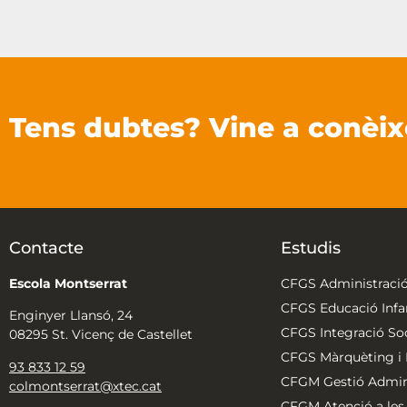
Tens dubtes? Vine a conèix
Contacte
Estudis
Escola Montserrat
CFGS Administració
CFGS Educació Infan
Enginyer Llansó, 24
CFGS Integració Soc
08295 St. Vicenç de Castellet
CFGS Màrquèting i P
93 833 12 59
CFGM Gestió Admini
colmontserrat@xtec.cat
CFGM Atenció a les