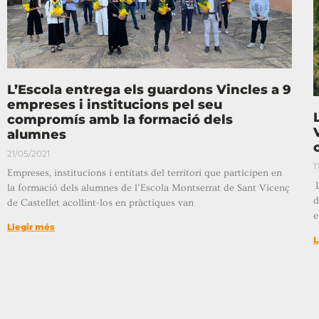
L’Escola entrega els guardons Vincles a 9
empreses i institucions pel seu
compromís amb la formació dels
alumnes
21/05/2021
1
Empreses, institucions i entitats del territori que participen en
L
la formació dels alumnes de l’Escola Montserrat de Sant Vicenç
d
de Castellet acollint-los en pràctiques van
e
Llegir més
L