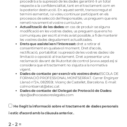
procedirà a la supressió de les dades garantint-li un total
respecte a la confidencialitat, tant en el tractament com en
la posterior destrucció. En aquest sentit, transcorregut el
termini esmentat, i si voleu continuar participant en els
processos de selecció del Responsable, us preguem que ens
remeti novament el vostre currículum.
Actualització de les dades:
en cas de produir-se alguna
modificació en les vostres dades, us preguem que ens ho
comuniqueu per escrit al més aviat possible, a fi de mantenir
les vostres dades degudament actualitzades.
Drets que assisteixen l'interessat:
dret a retirar el
consentiment en qualsevol moment. Dret d'accés,
rectificació, portabilitat i supressió de les vostres dades i de
limitació o oposició al tractament. Dret a presentar una
reclamació davant de l'Autoritat de control (www.aepd.es) si
considera que el tractament no s'ajusta a la normativa
vigent.
Dades de contacte per exercir els vostres drets:
ESCOLA DE
FORMACIÓ PROFESSIONAL MONTSERRAT. Carrer Enginyer
Llansó nº24, 08295St. Vicenç de Castellet, Barcelona. E-mail:
colmontserrat@xtec.cat
Dades de contacte del Delegat de Protecció de Dades:
dpo@adhocasesoreslegales.com
He llegit la informació sobre el tractament de dades personals
.
i estic d’acord amb la clàusula anterior.
2 - 2 =