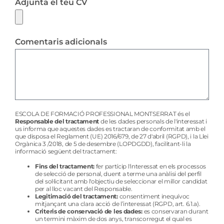
Adjunta el teu CV
Comentaris adicionals
ESCOLA DE FORMACIÓ PROFESSIONAL MONTSERRAT és el
Responsable del tractament
de les dades personals de l'interessat i
us informa que aquestes dades es tractaran de conformitat amb el
que disposa el Reglament (UE) 2016/679, de 27 d'abril (RGPD), i la Llei
Orgànica 3 /2018, de 5 de desembre (LOPDGDD), facilitant-li la
informació següent del tractament:
Fins del tractament:
fer partícip l'interessat en els processos
de selecció de personal, duent a terme una anàlisi del perfil
del sol·licitant amb l'objectiu de seleccionar el millor candidat
per al lloc vacant del Responsable.
Legitimació del tractament:
consentiment inequívoc
mitjançant una clara acció de l’interessat (RGPD, art. 6.1.a).
Criteris de conservació de les dades:
es conservaran durant
un termini màxim de dos anys, transcorregut el qual es