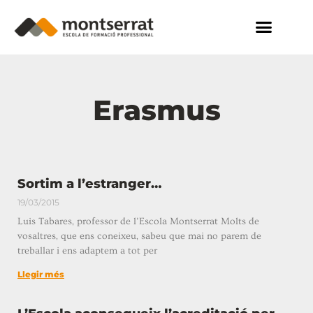
Erasmus
Sortim a l’estranger…
19/03/2015
Luis Tabares, professor de l’Escola Montserrat Molts de
vosaltres, que ens coneixeu, sabeu que mai no parem de
treballar i ens adaptem a tot per
Llegir més