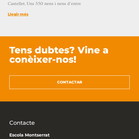
Castellet. Uns 350 nens i nens d’entre
Llegir més
Tens dubtes? Vine a
conèixer-nos!
CONTACTAR
Contacte
Escola Montserrat