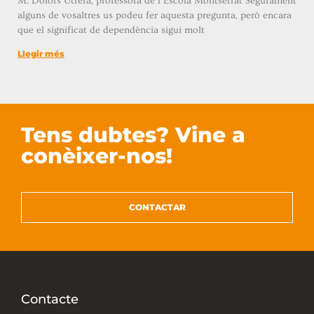
M. Dolors Utrera, professora de l’Escola Montserrat Segurament
alguns de vosaltres us podeu fer aquesta pregunta, però encara
que el significat de dependència sigui molt
Llegir més
Tens dubtes? Vine a
conèixer-nos!
CONTACTAR
Contacte