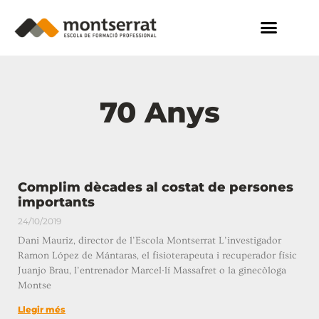
70 Anys
Complim dècades al costat de persones
importants
24/10/2019
Dani Mauriz, director de l’Escola Montserrat L’investigador
Ramon López de Mántaras, el fisioterapeuta i recuperador físic
Juanjo Brau, l’entrenador Marcel·lí Massafret o la ginecòloga
Montse
Llegir més