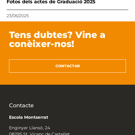
Fotos dels actes de Graduació 2025
23/06/2025
Tens dubtes? Vine a
conèixer-nos!
CONTACTAR
Contacte
Escola Montserrat
Enginyer Llansó, 24
08295 St. Vicenç de Castellet