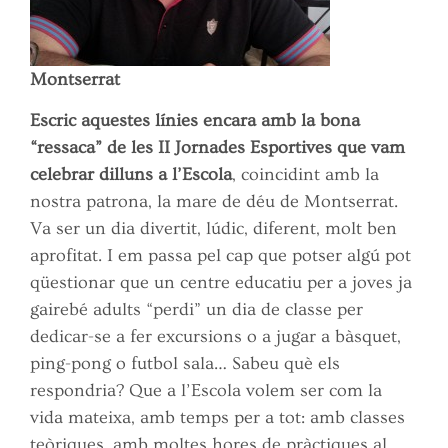
Montserrat
Escric aquestes línies encara amb la bona
“ressaca” de les II Jornades Esportives que vam
celebrar dilluns a l’Escola
, coincidint amb la
nostra patrona, la mare de déu de Montserrat.
Va ser un dia divertit, lúdic, diferent, molt ben
aprofitat. I em passa pel cap que potser algú pot
qüestionar que un centre educatiu per a joves ja
gairebé adults “perdi” un dia de classe per
dedicar-se a fer excursions o a jugar a bàsquet,
ping-pong o futbol sala… Sabeu què els
respondria? Que a l’Escola volem ser com la
vida mateixa, amb temps per a tot: amb classes
teòriques, amb moltes hores de pràctiques al