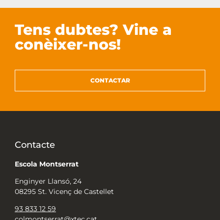
Tens dubtes? Vine a
conèixer-nos!
CONTACTAR
Contacte
Escola Montserrat
Enginyer Llansó, 24
08295 St. Vicenç de Castellet
93 833 12 59
colmontserrat@xtec.cat