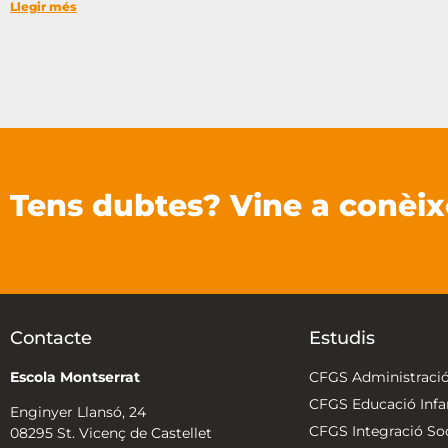
Llegir més
Tens dubtes? Vine a conèix
Contacte
Estudis
Escola Montserrat
CFGS Administració
CFGS Educació Infan
Enginyer Llansó, 24
CFGS Integració Soc
08295 St. Vicenç de Castellet