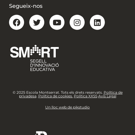
Segueix-nos
© 2025 Escola Montserrat. Tots els drets reservats.
Política de
privadesa
.
Política de cookies.
Política XXSS
Avís Legal
Un lloc web de pikstudio