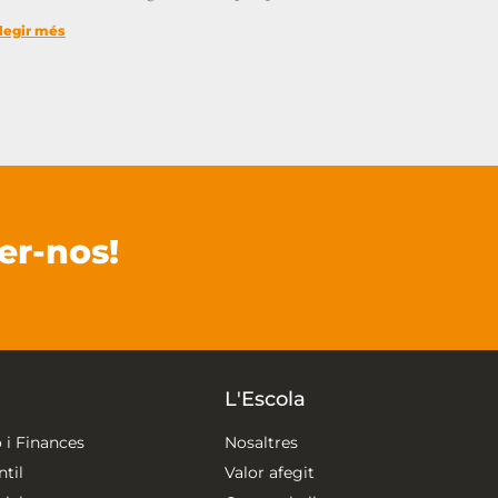
legir més
er-nos!
L'Escola
 i Finances
Nosaltres
til
Valor afegit