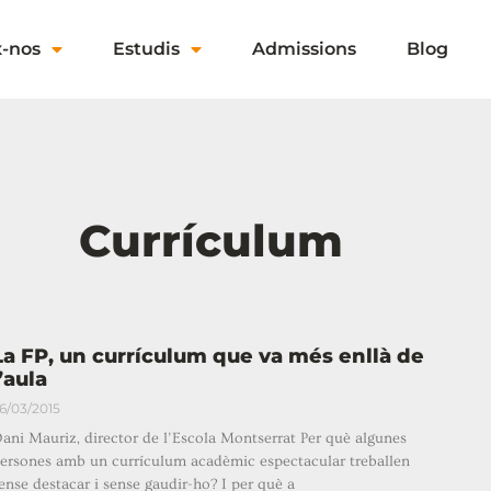
x-nos
Estudis
Admissions
Blog
Currículum
La FP, un currículum que va més enllà de
l’aula
6/03/2015
ani Mauriz, director de l’Escola Montserrat Per què algunes
ersones amb un currículum acadèmic espectacular treballen
ense destacar i sense gaudir-ho? I per què a