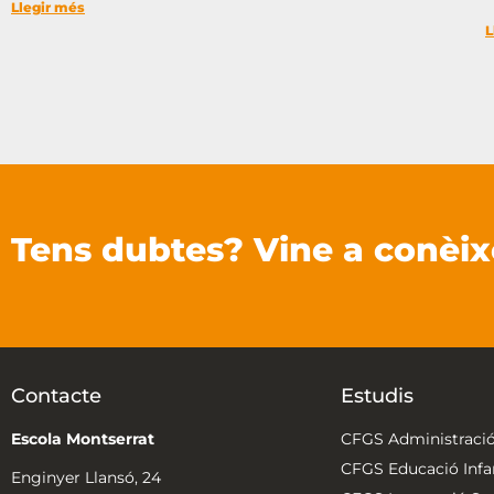
Llegir més
L
Tens dubtes? Vine a conèix
Contacte
Estudis
Escola Montserrat
CFGS Administració
CFGS Educació Infan
Enginyer Llansó, 24