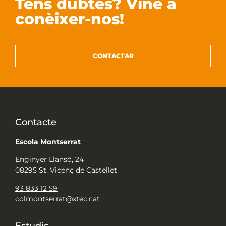
Tens dubtes? Vine a
conèixer-nos!
CONTACTAR
Contacte
Escola Montserrat
Enginyer Llansó, 24
08295 St. Vicenç de Castellet
93 833 12 59
colmontserrat@xtec.cat