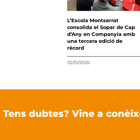
L’Escola Montserrat
consolida el Sopar de Cap
d’Any en Companyia amb
una tercera edició de
rècord
02/01/2026
Tens dubtes? Vine a conèix