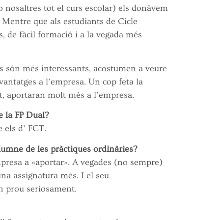
b nosaltres tot el curs escolar) els donàvem
. Mentre que als estudiants de Cicle
, de fàcil formació i a la vegada més
es són més interessants, acostumen a veure
avantatges a l’empresa. Un cop feta la
t, aportaran molt més a l’empresa.
e la FP Dual?
 els d’ FCT.
lumne de les pràctiques ordinàries?
mpresa a «aportar». A vegades (no sempre)
na assignatura més. I el seu
n prou seriosament.