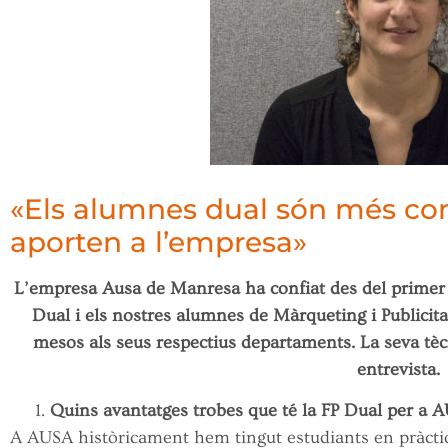
«Els alumnes dual són més con
aporten a l’empresa»
L’empresa Ausa de Manresa ha confiat des del primer
Dual i els nostres alumnes de Màrqueting i Publicit
mesos als seus respectius departaments. La seva tè
entrevista.
Quins avantatges trobes que té la FP Dual per a 
A AUSA històricament hem tingut estudiants en pràctiq