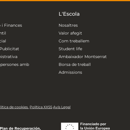
L'Escola
 i Finances
Nosaltres
til
Valor afegit
ial
Com treballem
ublicitat
Student life
strativa
Ambaixador Montserrat
 persones amb
Borsa de treball
Admissions
lítica de cookies.
Política XXSS
Avís Legal