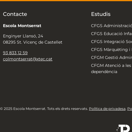
Contacte
Estudis
Escola Montserrat
CFGS Administració
CFGS Educació Infan
Enginyer Llansó, 24
CFGS Integració Soc
08295 St. Vicenç de Castellet
CFGS Màrquèting i P
93 833 12 59
CFGM Gestió Admini
colmontserrat@xtec.cat
CFGM Atenció a les
dependència
© 2025 Escola Montserrat. Tots els drets reservats.
Política de privadesa
.
Po