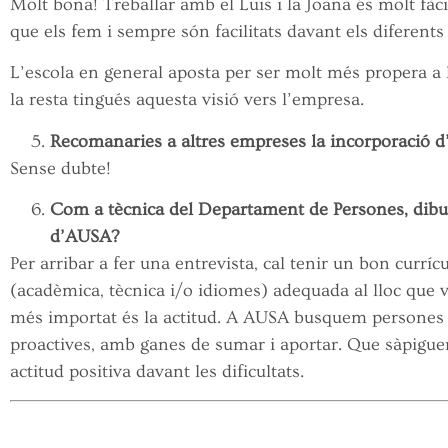
Molt bona! Treballar amb el Luis i la Joana és molt fàc
que els fem i sempre són facilitats davant els diferen
L’escola en general aposta per ser molt més propera a l
la resta tingués aquesta visió vers l’empresa.
Recomanaries a altres empreses la incorporació 
Sense dubte!
Com a tècnica del Departament de Persones, dibuix
d’AUSA?
Per arribar a fer una entrevista, cal tenir un bon curr
(acadèmica, tècnica i/o idiomes) adequada al lloc que vo
més importat és la actitud. A AUSA busquem persones 
proactives, amb ganes de sumar i aportar. Que sàpiguen
actitud positiva davant les dificultats.