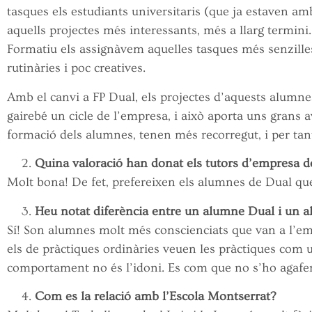
tasques els estudiants universitaris (que ja estaven am
aquells projectes més interessants, més a llarg termini
Formatiu els assignàvem aquelles tasques més senzilles
rutinàries i poc creatives.
Amb el canvi a FP Dual, els projectes d’aquests alumn
gairebé un cicle de l’empresa, i això aporta uns grans 
formació dels alumnes, tenen més recorregut, i per tan
Quina valoració han donat els tutors d’empresa d
Molt bona! De fet, prefereixen els alumnes de Dual que
Heu notat diferència entre un alumne Dual i un a
Sí! Son alumnes molt més conscienciats que van a l’e
els de pràctiques ordinàries veuen les pràctiques com u
comportament no és l’idoni. Es com que no s’ho agafe
Com es la relació amb l’Escola Montserrat?