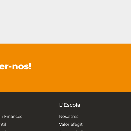
er-nos!
L'Escola
 i Finances
Nosaltres
til
Valor afegit