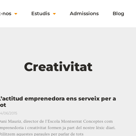
x-nos
Estudis
Admissions
Blog
Creativitat
L’actitud emprenedora ens serveix per a
tot
4/06/2015
ani Mauriz, director de l’Escola Montserrat Conceptes com
mprenedoria i creativitat formen ja part del nostre lèxic diari.
tilitzem aquestes paraules per parlar de tots