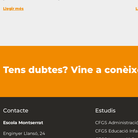
Llegir més
L
Tens dubtes? Vine a conèix
Contacte
Estudis
Escola Montserrat
CFGS Administració
CFGS Educació Infan
Enginyer Llansó, 24