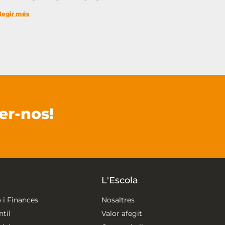
legir més
er-nos!
L'Escola
 i Finances
Nosaltres
til
Valor afegit