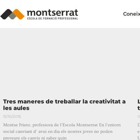
Conei
Tres maneres de treballar la creativitat a
les aules
15/10/2015
0
Montse Prieto, professora de l’Escola Montserrat En l’entorn
D
social canviant d’ avui en dia els nostres joves no poden
e
preveure els canvis ni saber quin
U