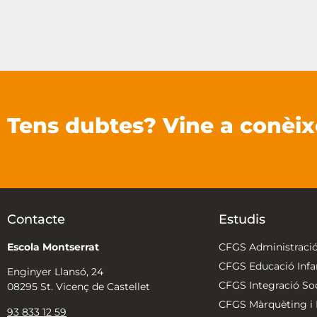
Tens dubtes? Vine a conèix
Contacte
Estudis
Escola Montserrat
CFGS Administració
CFGS Educació Infan
Enginyer Llansó, 24
CFGS Integració Soc
08295 St. Vicenç de Castellet
CFGS Màrquèting i P
93 833 12 59