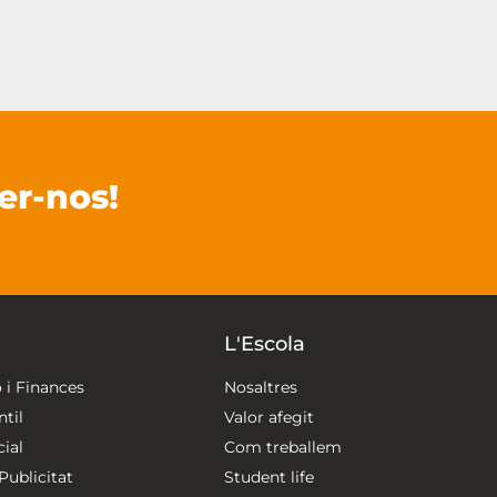
er-nos!
L'Escola
 i Finances
Nosaltres
til
Valor afegit
ial
Com treballem
ublicitat
Student life