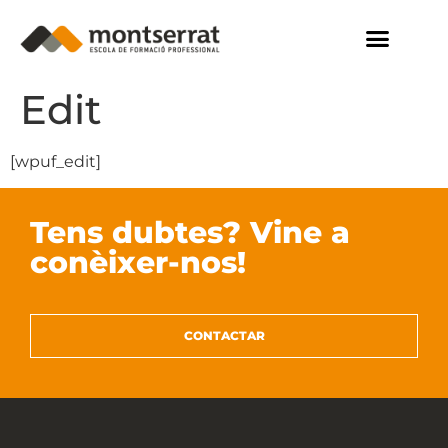
Edit
[wpuf_edit]
Tens dubtes? Vine a
conèixer-nos!
CONTACTAR