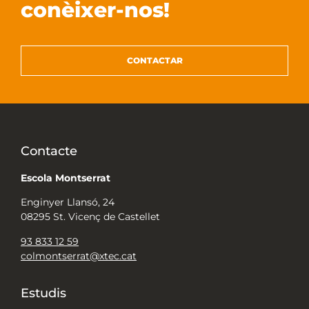
conèixer-nos!
CONTACTAR
Contacte
Escola Montserrat
Enginyer Llansó, 24
08295 St. Vicenç de Castellet
93 833 12 59
colmontserrat@xtec.cat
Estudis