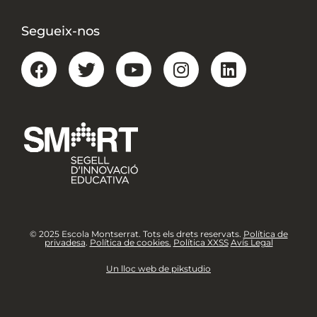
Segueix-nos
© 2025 Escola Montserrat. Tots els drets reservats.
Política de
privadesa
.
Política de cookies.
Política XXSS
Avís Legal
Un lloc web de pikstudio