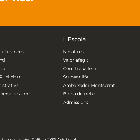
L'Escola
 i Finances
Nosaltres
til
Valor afegit
ial
Com treballem
ublicitat
Student life
strativa
Ambaixador Montserrat
 persones amb
Borsa de treball
Admissions
lítica de cookies.
Política XXSS
Avís Legal