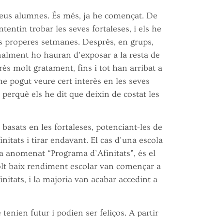
meus alumnes. És més, ja he començat. De
tentin trobar les seves fortaleses, i els he
s properes setmanes. Després, en grups,
inalment ho hauran d’exposar a la resta de
ès molt gratament, fins i tot han arribat a
 he pogut veure cert interès en les seves
 perquè els he dit que deixin de costat les
basats en les fortaleses, potenciant-les de
itats i tirar endavant. El cas d’una escola
 anomenat “Programa d’Afinitats”, és el
olt baix rendiment escolar van començar a
initats, i la majoria van acabar accedint a
enien futur i podien ser feliços. A partir