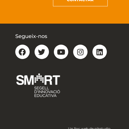
Segueix-nos
Un lloc web de pikstudio