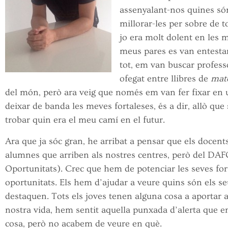
assenyalant-nos quines són 
millorar-les per sobre de t
jo era molt dolent en les 
meus pares es van entestar
tot, em van buscar professo
ofegat entre llibres de
mat
del món, però ara veig que només em van fer fixar en u
deixar de banda les meves fortaleses, és a dir, allò que
trobar quin era el meu camí en el futur.
Ara que ja sóc gran, he arribat a pensar que els docen
alumnes que arriben als nostres centres, però del DAF
Oportunitats). Crec que hem de potenciar les seves fort
oportunitats. Els hem d’ajudar a veure quins són els se
destaquen. Tots els joves tenen alguna cosa a aportar a
nostra vida, hem sentit aquella punxada d’alerta que 
cosa, però no acabem de veure en què.