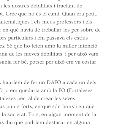
les nostres debilitats i tractant de
ot. Crec que no és el camí. Quan era petit,
matemàtiques i els meus professors i els
 en què havia de treballar-les per sobre de
rs particulars i em passava els estius
es
. Sé que ho feien amb la millor intenció
na de les meves debilitats, i per això vam
 sabia fer bé, potser per això em va costar
ts hauríem de fer un DAFO a cada un dels
O jo em quedaria amb la FO (Fortaleses i
aleses per tal de crear les seves
us punts forts, en què són bons i en què
 la societat. Tots, en algun moment de la
ens diu que podríem destacar en alguna