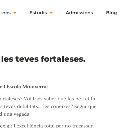
x-nos
Estudis
Admissions
Blog
les teves fortaleses.
de l’Escola Montserrat
ortaleses? Voldries saber què fas bé i et fa
es teves debilitats… les coneixes? Segur que
d’una vegada.
xigit l’excel·lència total per no fracassar,