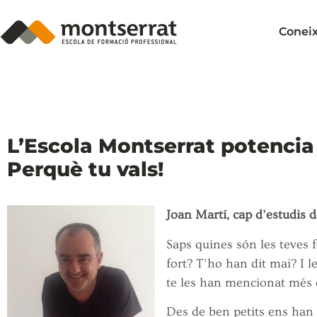
Conei
L’Escola Montserrat potencia 
Perquè tu vals!
Joan Martí, cap d’estudis 
Saps quines són les teves f
fort? T’ho han dit mai? I l
te les han mencionat més 
Des de ben petits ens han e