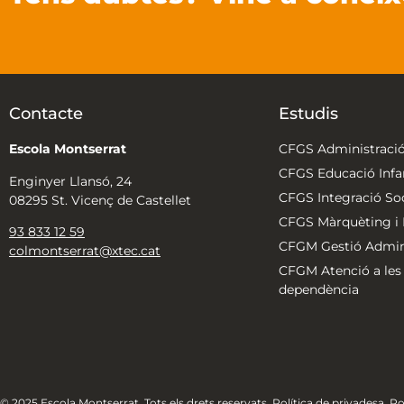
Contacte
Estudis
Escola Montserrat
CFGS Administració
CFGS Educació Infan
Enginyer Llansó, 24
CFGS Integració Soc
08295 St. Vicenç de Castellet
CFGS Màrquèting i P
93 833 12 59
CFGM Gestió Admini
colmontserrat@xtec.cat
CFGM Atenció a les
dependència
© 2025 Escola Montserrat. Tots els drets reservats.
Política de privadesa
.
Po