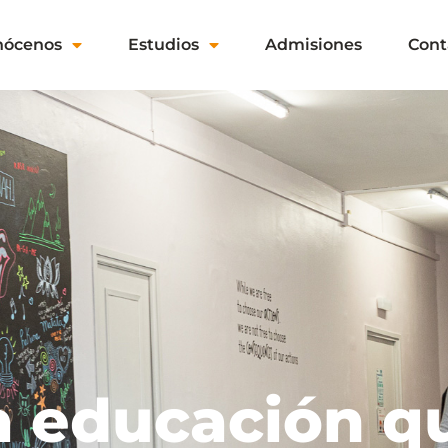
nócenos
Estudios
Admisiones
Cont
a educación q