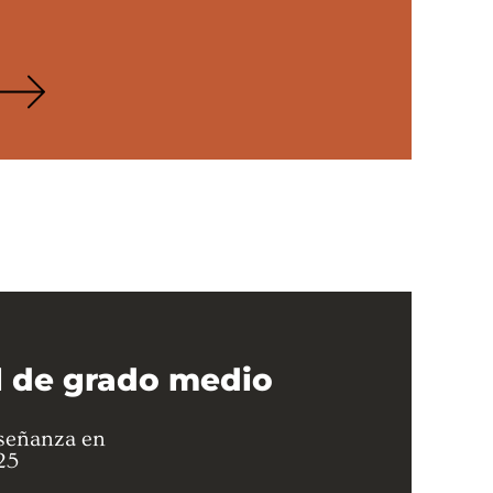
l de grado medio
enseñanza en
25