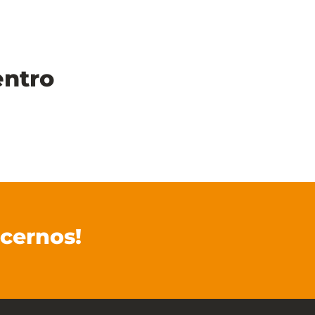
entro
cernos!