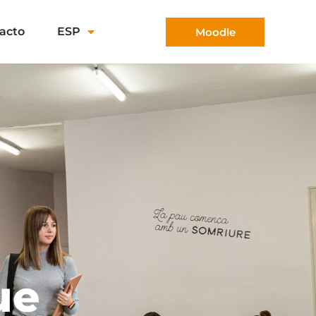
acto
ESP
Moodle
ue